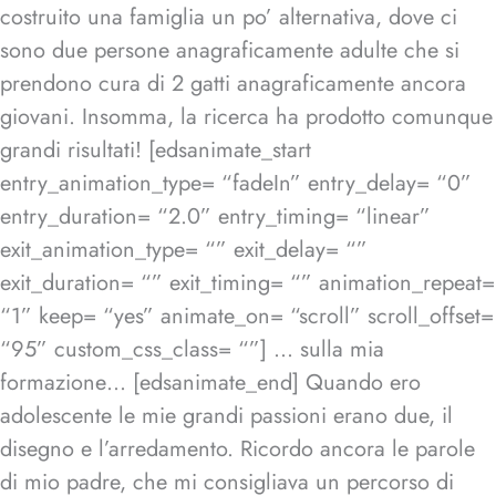
costruito una famiglia un po’ alternativa, dove ci
sono due persone anagraficamente adulte che si
prendono cura di 2 gatti anagraficamente ancora
giovani. Insomma, la ricerca ha prodotto comunque
grandi risultati! [edsanimate_start
entry_animation_type= “fadeIn” entry_delay= “0”
entry_duration= “2.0” entry_timing= “linear”
exit_animation_type= “” exit_delay= “”
exit_duration= “” exit_timing= “” animation_repeat=
“1” keep= “yes” animate_on= “scroll” scroll_offset=
“95” custom_css_class= “”] … sulla mia
formazione… [edsanimate_end] Quando ero
adolescente le mie grandi passioni erano due, il
disegno e l’arredamento. Ricordo ancora le parole
di mio padre, che mi consigliava un percorso di