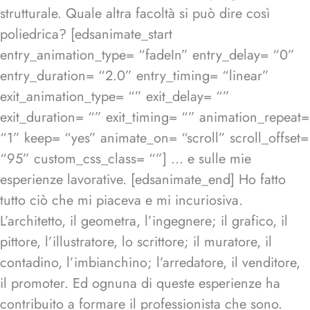
strutturale. Quale altra facoltà si può dire così
poliedrica? [edsanimate_start
entry_animation_type= “fadeIn” entry_delay= “0”
entry_duration= “2.0” entry_timing= “linear”
exit_animation_type= “” exit_delay= “”
exit_duration= “” exit_timing= “” animation_repeat=
“1” keep= “yes” animate_on= “scroll” scroll_offset=
“95” custom_css_class= “”] … e sulle mie
esperienze lavorative. [edsanimate_end] Ho fatto
tutto ciò che mi piaceva e mi incuriosiva.
L’architetto, il geometra, l’ingegnere; il grafico, il
pittore, l’illustratore, lo scrittore; il muratore, il
contadino, l’imbianchino; l’arredatore, il venditore,
il promoter. Ed ognuna di queste esperienze ha
contribuito a formare il professionista che sono.