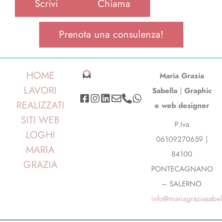
Scrivi
Chiama
Prenota una consulenza!
HOME
Maria Grazia
Facebook-
Instagram
Linkedin
Envelope
Phone-
Whatsapp
LAVORI
Sabella
|
Graphic
square
alt
REALIZZATI
e web designer
SITI WEB
P.Iva
LOGHI
06109270659 |
MARIA
84100
GRAZIA
PONTECAGNANO
– SALERNO
info@mariagraziasabell