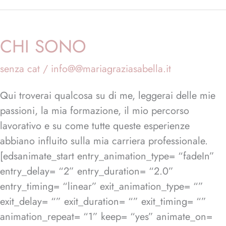
CHI SONO
CHI
SONO
senza cat
/
info@@mariagraziasabella.it
Qui troverai qualcosa su di me, leggerai delle mie
passioni, la mia formazione, il mio percorso
lavorativo e su come tutte queste esperienze
abbiano influito sulla mia carriera professionale.
[edsanimate_start entry_animation_type= “fadeIn”
entry_delay= “2” entry_duration= “2.0”
entry_timing= “linear” exit_animation_type= “”
exit_delay= “” exit_duration= “” exit_timing= “”
animation_repeat= “1” keep= “yes” animate_on=