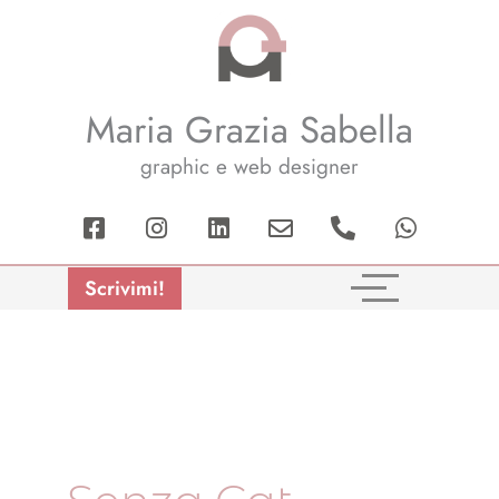
Maria Grazia Sabella
graphic e web designer
Facebook-
Instagram
Linkedin
Envelope
Phone-
Whatsap
square
alt
Scrivimi!