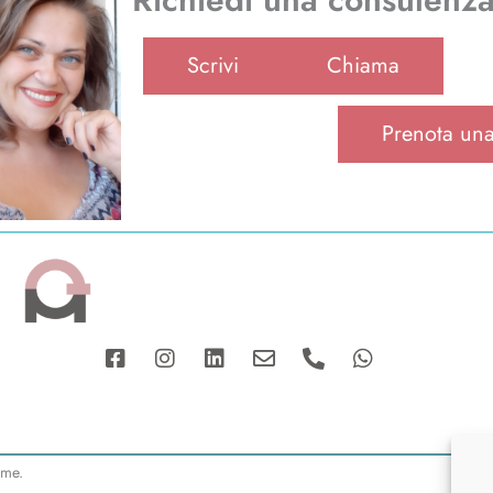
Scrivi
Chiama
Prenota una
Facebook-
Instagram
Linkedin
Envelope
Phone-
Whatsapp
square
alt
P
a me.