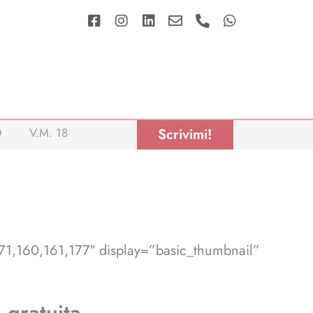
Facebook-
Instagram
Linkedin
Envelope
Phone-
Whatsapp
square
alt
O
V.M. 18
Scrivimi!
71,160,161,177″ display=”basic_thumbnail”
 gratuita