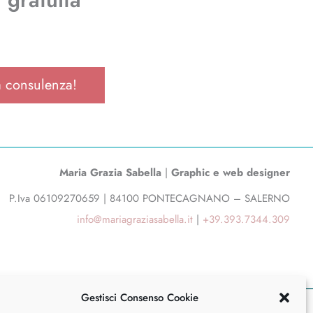
 consulenza!
Maria Grazia Sabella
|
Graphic e web designer
P.Iva 06109270659 | 84100 PONTECAGNANO – SALERNO
info@mariagraziasabella.it
|
+39.393.7344.309
Gestisci Consenso Cookie
olitica sulla privacy
–
Cookie Policy
–
Crediti