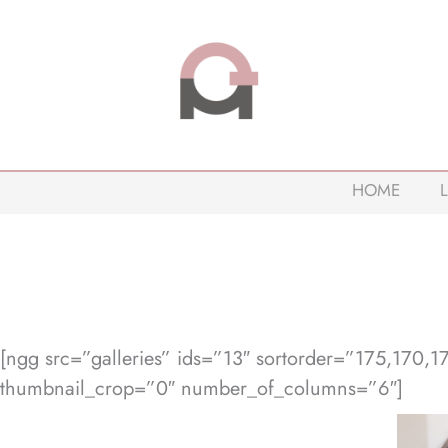
HOME
L
[ngg src=”galleries” ids=”13″ sortorder=”175,170,
thumbnail_crop=”0″ number_of_columns=”6″]