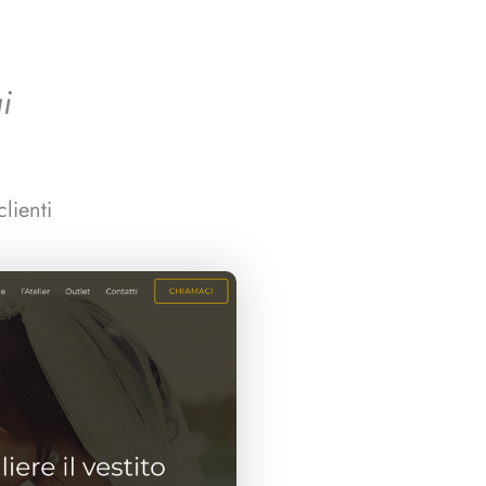
i
clienti