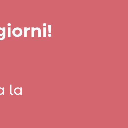
giorni!
a la